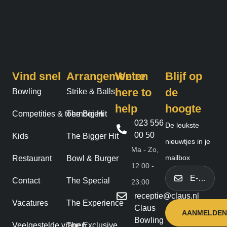
Vind snel
Arrangementen
We’re
Blijf op
here to
de
Bowling
Strike & Balls
help
hoogte
Competities & toernooien
The Big Hit
023 556
De leukste
00 50
Kids
The Bigger Hit
nieuwtjes in je
Ma - Zo,
mailbox
Restaurant
Bowl & Burger
12:00 -
E-
Contact
The Special
mailadres
23:00
receptie@claus.nl
Vacatures
The Experience
Claus
Bowling
Veelgestelde vragen
The Exclusive