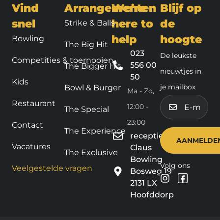
Vind
Arrangementen
We’re
Blijf op
snel
here to
de
Strike & Balls
help
hoogte
Bowling
The Big Hit
023
De leukste
Competities & toernooien
556 00
The Bigger Hit
nieuwtjes in
50
Kids
je mailbox
Bowl & Burger
Ma - Zo,
E-
Restaurant
12:00 -
The Special
mailadres
23:00
Contact
The Experience
receptie@claus.nl
Vacatures
Claus
The Exclusive
Bowling
Volg ons
Veelgestelde vragen
Bosweg 19
2131 LX
Hoofddorp