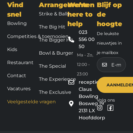
Vind
Arrangementen
We’re
Blijf op
snel
here to
de
Strike & Balls
help
hoogte
Bowling
The Big Hit
023
De leukste
Competities & toernooien
556 00
The Bigger Hit
nieuwtjes in
50
Kids
je mailbox
Bowl & Burger
Ma - Zo,
E-
Restaurant
12:00 -
The Special
mailadres
23:00
Contact
The Experience
receptie@claus.nl
Vacatures
Claus
The Exclusive
Bowling
Volg ons
Veelgestelde vragen
Bosweg 19
2131 LX
Hoofddorp